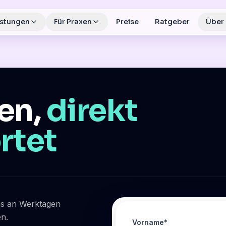
istungen
Für Praxen
Preise
Ratgeber
Über
gen,
direkt
rtet
ns an Werktagen
n.
Vorname*