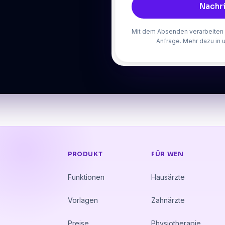
Nachr
Mit dem Absenden verarbeiten w
Anfrage. Mehr dazu in 
PRODUKT
FÜR WEN
Funktionen
Hausärzte
Vorlagen
Zahnärzte
Preise
Physiotherapie